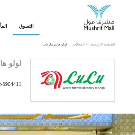
التسوق
المأ
الصفحة الرئيسية
المحلات
لولو هايبرماركت
لولو ها
2-6904411