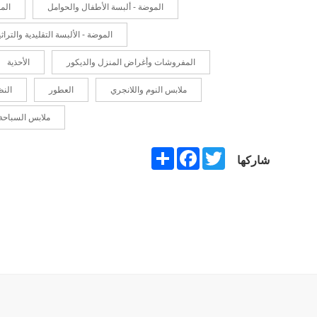
الموضة - ألبسة الأطفال والحوامل
الم
الموضة - الألبسة التقليدية والتراثي
المفروشات وأغراض المنزل والديكور
الأحذية
ملابس النوم واللانجري
العطور
النظ
ملابس السباحة
Share
Facebook
Twitter
شاركها