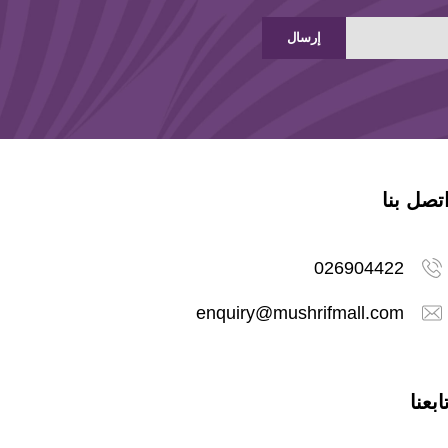
إرسال
تصل بنا
026904422
enquiry@mushrifmall.com
ابعنا