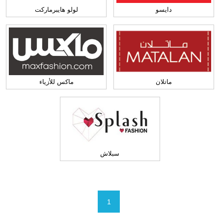
دايسو
لولو هايبرماركت
ماتلان
ماكس للأزياء
سبلاش
1