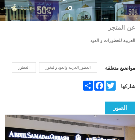
عن المتجر
العربية للعطورات و العود
مواضيع متعلقة
العطور العربية والعود والبخور
العطور
Share
Facebook
Twitter
شاركها
الصور