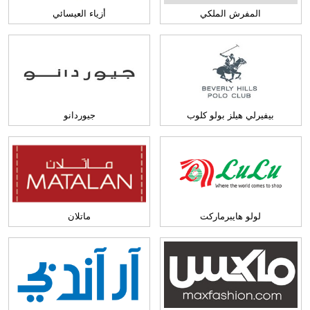
المفرش الملكي
أزياء العيسائي
بيفيرلي هيلز بولو كلوب
جيوردانو
لولو هايبرماركت
ماتلان