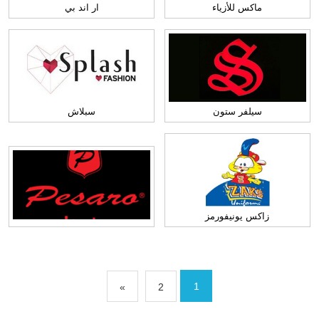
ماكس للأزياء
ار اند بي
سيلفر ستون
سبلاش
زاكس يونيفورمز
1
»
2