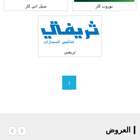
يوروب كار
سيل اني كار
ثريفتي
1
العروض