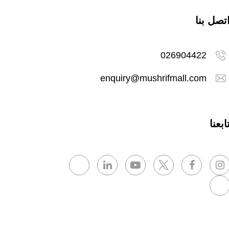
تصل بنا
026904422
enquiry@mushrifmall.com
ابعنا
المحلات والأكشاك
أيام الأسبوع: من الاثنين إلى الخميس من الساعة 10 صباحًا حتى 10 م
منتصف الليل