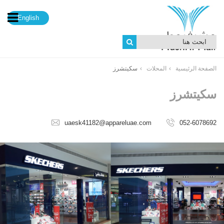
English
الصفحة الرئيسية
المحلات
سكيتشرز
سكيتشرز
uaesk41182@appareluae.com
052-6078692